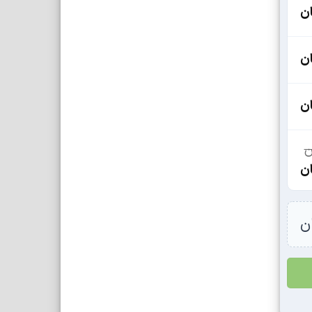
ن
ن
ن
ن
قیمت
ن
فعلی
1,444,000 تومان
ن
است.