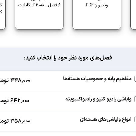
ویدیو و PDF
6 فصل - 2.05 گیگابایت
گو
کا
فصل‌های مورد نظر خود را انتخاب کنید:
مفاهیم پایه و خصوصیات هسته‌ها
448,000
توما
واپاشی رادیواکتیو و رادیواکتیویته
642,000
توما
انواع واپاشی‌های هسته‌ای
358,000
توما