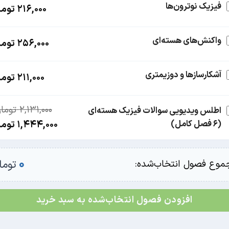
فیزیک نوترون‌ها
216,000
توما
واکنش‌های هسته‌ای
256,000
توما
آشکارسازها و دوزیمتری
211,000
توما
2,131,000
توما
اطلس ویدیویی سوالات فیزیک هسته‌ای
(6 فصل کامل)
قیمت
1,444,000
توما
اصلی
2,131,000 تومان
۰
توما
موع فصول انتخاب‌شده:
بود.
افزودن فصول انتخاب‌شده به سبد خرید