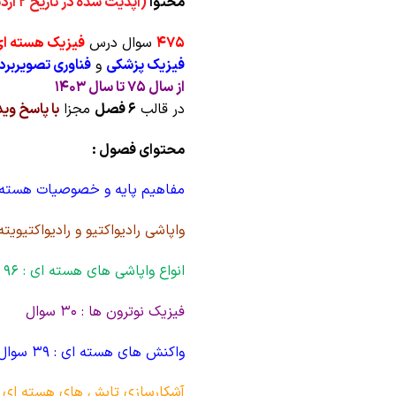
محتوا
(آپدیت شده در تاریخ 2 اردیبهشت 1405):
475
سوال درس
فیزیک هسته ا
فیزیک پزشکی
و
فناوری تصویربرد
از سال 75 تا سال 1403
در قالب
6 فصل
مجزا
با پاسخ وی
محتوای فصول :
مفاهیم پایه و خصوصیات هسته ها : 131
واپاشی رادیواکتیو و رادیواکتیویته : 153 س
انواع واپاشی های هسته ای : 96 سوال
فیزیک نوترون ها : 30 سوال
واکنش های هسته ای : 39 سوال
آشکارسازی تابش های هسته ای و دوزیم