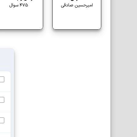
475 سوال
امیرحسین صادقی