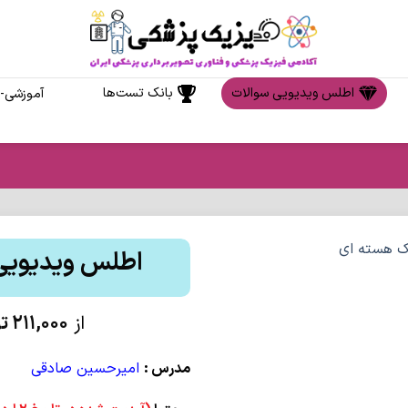
اطلس ویدیویی سوالات
بانک تست‌ها
آموزشی-م
اطلس ویدیویی
از
211,000
ت
مدرس :
امیرحسین صادقی