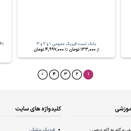
بانک تست فیزیک عمومی 1 و 2 و 3
از
133,000
تومان
تا
4,997,000
تومان
4
3
2
1
موزشی
کلیدواژه های سایت
فیزیک پزشکی
 و گام به گام دروس :