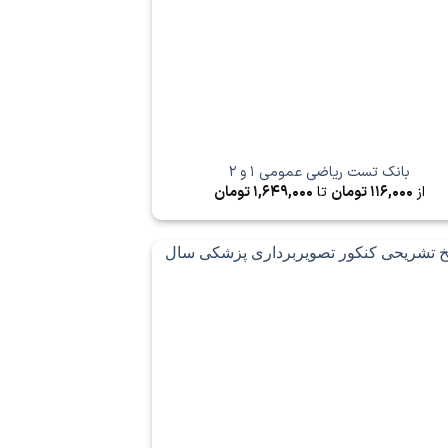
بانک تست ریاضی عمومی 1 و 2
از
116,000
تومان
تا
1,649,000
تومان