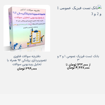
بانک تست فیزیک عمومی 1 و 2 و
دفترچه سوالات فناوری
3
تصویربرداری پزشکی 96 همراه با
تحلیل ویدیویی سوالات
از
133,000
تومان
تا
4,997,000
تومان
399,000
تومان