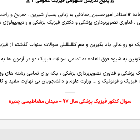
🏆پکیج تدریس مفهومی فیزیک عمومی 2 🏆
عاده #استاد_امیرحسین_صادقی به زبانی بسیار شیرین ، صریح و راح
 فناوری تصویربرداری پزشکی و دکتری فیزیک پزشکی و رادیوبیولوژی 
دو رو عالی یاد بگیرین و هم کلللللللللی سوالات سنوات گذشته از فیزی
ونین به شیوه فوق العاده به تمامی سوالات فیزیک دو در آزمون ها به
یک پزشکی و فناوری تصویربرداری پزشکی ، بلکه برای تمامی رشته های 
فیزیک و فوتونیک و … وزارت علوم و دانشجویان بی نهایت مفید و کار
سوال کنکور فیزیک پزشکی سال 97 – میدان مغناطیسی چنبره