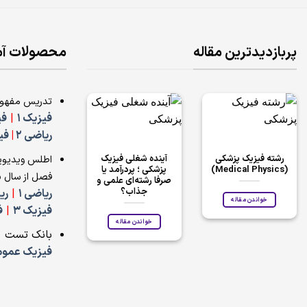
پربازدیدترین مقاله
محصولات آ
تدریس مفهومی
فیزیک 1
|
فی
ریاضی 2
|
فی
رشته فیزیک پزشکی
آینده شغلی فیزیک
اطلس ویدیوی
(Medical Physics)
پزشکی ؛ پردرآمد یا
فصل از سال 75 تا سال 1401 :
صرفا رشته‌ای علمی و
جذاب؟
ریاضی 1
|
ری
خواندن مقاله
فیزیک 3
|
ف
خواندن مقاله
بانک تست
فیزیک عمومی 1 و 2