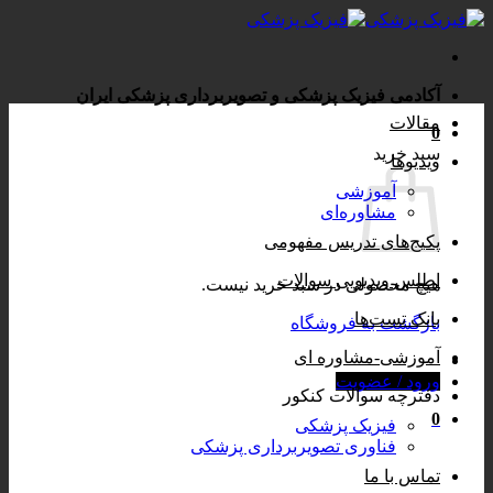
Skip
to
content
آکادمی فیزیک پزشکی و تصویربرداری پزشکی ایران
مقالات
0
سبد خرید
ویدیوها
آموزشی
مشاوره‌ای
پکیج‌های تدریس مفهومی
اطلس ویدیویی سوالات
هیچ محصولی در سبد خرید نیست.
بانک تست‌ها
بازگشت به فروشگاه
آموزشی-مشاوره ای
ورود / عضویت
دفترچه سوالات کنکور
0
فیزیک پزشکی
فناوری تصویربرداری پزشکی
تماس با ما