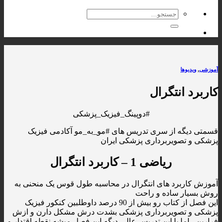
جستجو
برای:
آموزشی
,
ویدیوها
کاربرد انتگرال
#دوپینگ_فیزیک_پزشکی
قسمتی دیگه از سری تدریس های #مو_به_مو آکادمی فیزیک
پزشکی و تصویربرداری پزشکی ایران
ریاضی 1 – کاربرد انتگرال
آموزش کاربرد های انتگرال در محاسبه طول قوس یک منحنی به
روش بسیار ساده و راحت
این فصل از کتاب رو بیش از 90 درصد داوطلبین کنکور فیزیک
پزشکی و تصویربرداری پزشکی بشدت درش مشکل دارن و ازش
فرارین ، اما با این تدریس عالی دیگه این فصل میشه نقطه اقتدار و