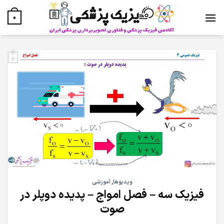
Ski
t
0
conten
ویدیوها
,
آموزشی
فیزیک سه – فصل امواج – پدیده دوپلر در
صوت